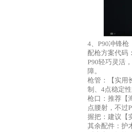
4、P90冲锋枪
配枪方案代码：P9
P90轻巧灵
障。
枪管：【实用
制、4点稳定
枪口：推荐【
点腰射，不过
握把：建议【
其余配件：护