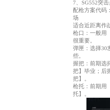
7、SG552突
配枪方案代码：SG
场
适合近距离作
枪口：一般用
很重要。
弹匣：选择30
些。
握把：前期选
把】毕业；后
把】。
枪托：前期用
托】。