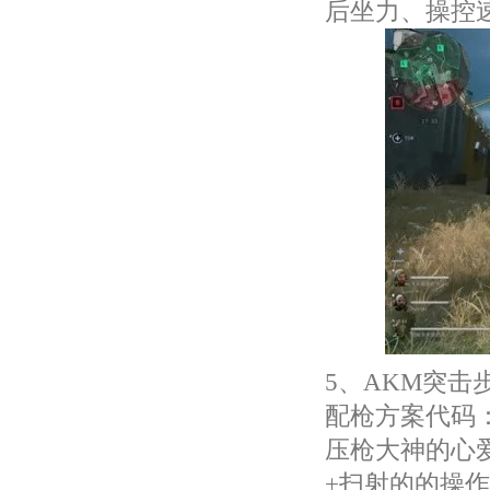
后坐力、操控
5、AKM突击
配枪方案代码：AK
压枪大神的心
+扫射的的操