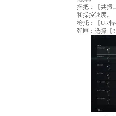
握把：【共振
和操控速度。
枪托：【UR
弹匣：选择【3